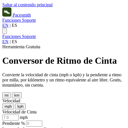
Saltar al contenido principal
Pacesmith
Funciones
Soporte
EN
|
ES
Funciones
Soporte
EN
|
ES
Herramienta Gratuita
Conversor de Ritmo de Cinta
Convierte la velocidad de cinta (mph o kph) y la pendiente a ritmo
por milla, por kilómetro y un ritmo equivalente al aire libre. Gratis,
instantáneo, sin cuenta.
mi
km
Velocidad
mph
kph
Velocidad de Cinta
mph
Pendiente
%