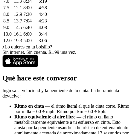
7.0
11.3
8:34
5:19
7.5
12.1
8:00
4:58
8.0
12.9
7:30
4:40
8.5
13.7
7:04
4:23
9.0
14.5
6:40
4:08
10.0
16.1
6:00
3:44
12.0
19.3
5:00
3:06
¿Lo quieres en tu bolsillo?
Sin internet. Sin cuenta. $1.99 una vez.
Qué hace este conversor
Ingresa la velocidad y la pendiente de tu cinta. La herramienta
devuelve:
Ritmo en cinta
— el ritmo literal al que la cinta corre. Ritmo
por milla = 60 ÷ mph. Ritmo por km = 60 ÷ kph.
Ritmo equivalente al aire libre
— el ritmo en llano
metabólicamente equivalente a tu esfuerzo en cinta. Esto
ajusta por la pendiente usando la heurística de entrenamiento
ampliamente aceptada de aproximadamente 13 segundos por