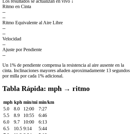
Los resultados se actualizan en vivo ↓
Ritmo en Cinta
--
--
Ritmo Equivalente al Aire Libre
--
--
Velocidad
--
Ajuste por Pendiente
--
Un 1% de pendiente compensa la resistencia al aire ausente en la
cinta. Inclinaciones mayores añaden aproximadamente 13 segundos
por milla por cada 1% adicional.
Tabla Rápida: mph → ritmo
mph
kph
min/mi
min/km
5.0
8.0
12:00
7:27
5.5
8.9
10:55
6:46
6.0
9.7
10:00
6:13
6.5
10.5
9:14
5:44