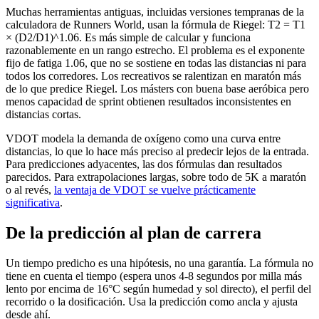
Muchas herramientas antiguas, incluidas versiones tempranas de la
calculadora de Runners World, usan la fórmula de Riegel: T2 = T1
× (D2/D1)^1.06. Es más simple de calcular y funciona
razonablemente en un rango estrecho. El problema es el exponente
fijo de fatiga 1.06, que no se sostiene en todas las distancias ni para
todos los corredores. Los recreativos se ralentizan en maratón más
de lo que predice Riegel. Los másters con buena base aeróbica pero
menos capacidad de sprint obtienen resultados inconsistentes en
distancias cortas.
VDOT modela la demanda de oxígeno como una curva entre
distancias, lo que lo hace más preciso al predecir lejos de la entrada.
Para predicciones adyacentes, las dos fórmulas dan resultados
parecidos. Para extrapolaciones largas, sobre todo de 5K a maratón
o al revés,
la ventaja de VDOT se vuelve prácticamente
significativa
.
De la predicción al plan de carrera
Un tiempo predicho es una hipótesis, no una garantía. La fórmula no
tiene en cuenta el tiempo (espera unos 4-8 segundos por milla más
lento por encima de 16°C según humedad y sol directo), el perfil del
recorrido o la dosificación. Usa la predicción como ancla y ajusta
desde ahí.