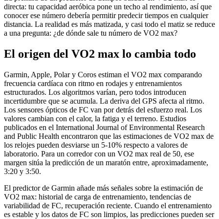
directa: tu capacidad aeróbica pone un techo al rendimiento, así que
conocer ese número debería permitir predecir tiempos en cualquier
distancia. La realidad es más matizada, y casi todo el matiz se reduce
a una pregunta: ¿de dónde sale tu número de VO2 max?
El origen del VO2 max lo cambia todo
Garmin, Apple, Polar y Coros estiman el VO2 max comparando
frecuencia cardíaca con ritmo en rodajes y entrenamientos
estructurados. Los algoritmos varían, pero todos introducen
incertidumbre que se acumula. La deriva del GPS afecta al ritmo.
Los sensores ópticos de FC van por detrás del esfuerzo real. Los
valores cambian con el calor, la fatiga y el terreno. Estudios
publicados en el International Journal of Environmental Research
and Public Health encontraron que las estimaciones de VO2 max de
los relojes pueden desviarse un 5-10% respecto a valores de
laboratorio. Para un corredor con un VO2 max real de 50, ese
margen sitúa la predicción de un maratón entre, aproximadamente,
3:20 y 3:50.
El predictor de Garmin añade más señales sobre la estimación de
VO2 max: historial de carga de entrenamiento, tendencias de
variabilidad de FC, recuperación reciente. Cuando el entrenamiento
es estable y los datos de FC son limpios, las predicciones pueden ser