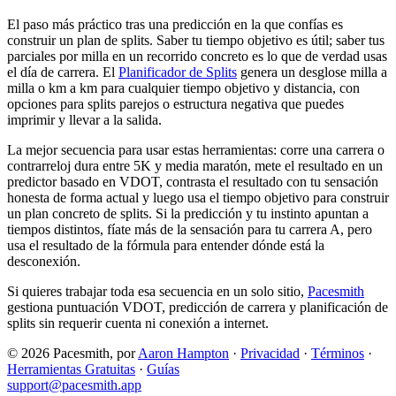
El paso más práctico tras una predicción en la que confías es
construir un plan de splits. Saber tu tiempo objetivo es útil; saber tus
parciales por milla en un recorrido concreto es lo que de verdad usas
el día de carrera. El
Planificador de Splits
genera un desglose milla a
milla o km a km para cualquier tiempo objetivo y distancia, con
opciones para splits parejos o estructura negativa que puedes
imprimir y llevar a la salida.
La mejor secuencia para usar estas herramientas: corre una carrera o
contrarreloj dura entre 5K y media maratón, mete el resultado en un
predictor basado en VDOT, contrasta el resultado con tu sensación
honesta de forma actual y luego usa el tiempo objetivo para construir
un plan concreto de splits. Si la predicción y tu instinto apuntan a
tiempos distintos, fíate más de la sensación para tu carrera A, pero
usa el resultado de la fórmula para entender dónde está la
desconexión.
Si quieres trabajar toda esa secuencia en un solo sitio,
Pacesmith
gestiona puntuación VDOT, predicción de carrera y planificación de
splits sin requerir cuenta ni conexión a internet.
© 2026 Pacesmith, por
Aaron Hampton
·
Privacidad
·
Términos
·
Herramientas Gratuitas
·
Guías
support@pacesmith.app