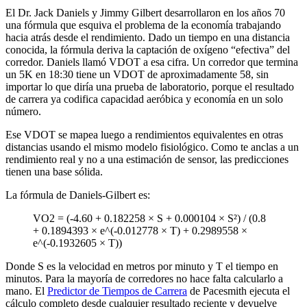
El Dr. Jack Daniels y Jimmy Gilbert desarrollaron en los años 70
una fórmula que esquiva el problema de la economía trabajando
hacia atrás desde el rendimiento. Dado un tiempo en una distancia
conocida, la fórmula deriva la captación de oxígeno “efectiva” del
corredor. Daniels llamó VDOT a esa cifra. Un corredor que termina
un 5K en 18:30 tiene un VDOT de aproximadamente 58, sin
importar lo que diría una prueba de laboratorio, porque el resultado
de carrera ya codifica capacidad aeróbica y economía en un solo
número.
Ese VDOT se mapea luego a rendimientos equivalentes en otras
distancias usando el mismo modelo fisiológico. Como te anclas a un
rendimiento real y no a una estimación de sensor, las predicciones
tienen una base sólida.
La fórmula de Daniels-Gilbert es:
VO2 = (-4.60 + 0.182258 × S + 0.000104 × S²) / (0.8
+ 0.1894393 × e^(-0.012778 × T) + 0.2989558 ×
e^(-0.1932605 × T))
Donde S es la velocidad en metros por minuto y T el tiempo en
minutos. Para la mayoría de corredores no hace falta calcularlo a
mano. El
Predictor de Tiempos de Carrera
de Pacesmith ejecuta el
cálculo completo desde cualquier resultado reciente y devuelve