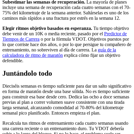
Subestimar las semanas de recuperación.
La mayoría de planes
incluye una semana de recuperación cada cuatro semanas con el 70-
75% del kilometraje de la semana anterior. Saltárselas es uno de los
caminos más rápidos a una fractura por estrés en la semana 12.
Elegir ritmos objetivo basados en esperanza.
Tu tiempo objetivo
debe venir de un 10K o media reciente, pasado por el
Predictor de
Tiempos de Carrera
o por la fórmula VDOT. Objetivos puestos por
lo que corriste hace dos años, o por lo que persigue tu compañero de
entrenamiento, no sobreviven al día de carrera. La
guía de la
calculadora de ritmo de maratón
explica cómo fijar un objetivo
defendible.
Juntándolo todo
Dieciséis semanas es tiempo suficiente para dar un salto significativo
en forma de maratón desde una base sólida. No es tiempo suficiente
para construir esa base desde cero. Dedica las ocho a doce semanas
previas al plan a correr volumen suave consistente con una tirada
larga semanal, alcanzando comodidad al 70-80% del kilometraje
semanal pico planificado. Entonces empieza el plan.
Recalcula tus ritmos de entrenamiento cada cuatro semanas usando
una carrera reciente o un entrenamiento duro. Tu VDOT debería
subir a lo largo del bloque. Si no lo hace, el problema suele ser