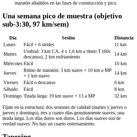
maratón añadidos en las fases de construcción y pico.
Una semana pico de muestra (objetivo
sub-3:30, 97 km/sem)
Día
Sesión
Distancia
Lunes
Fácil + 6 strides
11 km
Umbral: 3 km CA, 4 x 1,6 km a ritmo T (60s
Martes
14 km
descanso), 2 km enfriamiento
Miércoles
Fácil
10 km
Ritmo de maratón: 3 km suave + 10 km a MP
Jueves
14 km
+ 1 km suave
Viernes
Fácil o descanso
6 km
Sábado
Fácil
8 km
Domingo
Tirada larga: 19 km suave + 13 a MP
32 km
Fíjate en la estructura: dos sesiones de calidad (martes y jueves o
jueves y domingo), tres a cuatro días genuinamente suaves, una
tirada larga. Los días duros son duros. Los días suaves son de
verdad suaves. No hay un cuarto entrenamiento.
Tapering