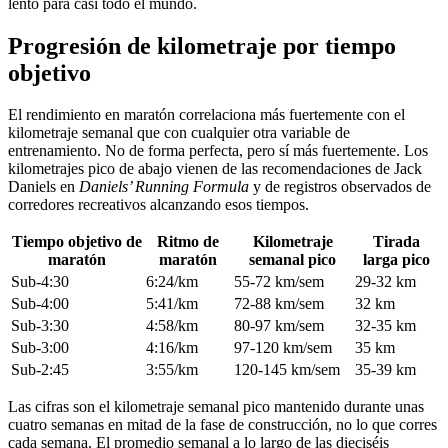
lento para casi todo el mundo.
Progresión de kilometraje por tiempo
objetivo
El rendimiento en maratón correlaciona más fuertemente con el
kilometraje semanal que con cualquier otra variable de
entrenamiento. No de forma perfecta, pero sí más fuertemente. Los
kilometrajes pico de abajo vienen de las recomendaciones de Jack
Daniels en
Daniels’ Running Formula
y de registros observados de
corredores recreativos alcanzando esos tiempos.
Tiempo objetivo de
Ritmo de
Kilometraje
Tirada
maratón
maratón
semanal pico
larga pico
Sub-4:30
6:24/km
55-72 km/sem
29-32 km
Sub-4:00
5:41/km
72-88 km/sem
32 km
Sub-3:30
4:58/km
80-97 km/sem
32-35 km
Sub-3:00
4:16/km
97-120 km/sem
35 km
Sub-2:45
3:55/km
120-145 km/sem
35-39 km
Las cifras son el kilometraje semanal pico mantenido durante unas
cuatro semanas en mitad de la fase de construcción, no lo que corres
cada semana. El promedio semanal a lo largo de las dieciséis