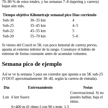
70–80 % de estos totales, y las semanas 7–8 (tapering y carrera)
bajan aún más.
Tiempo objetivo
Kilometraje semanal pico
Días corriendo
Sub-30
30–35 km
4
Sub-25
35–45 km
4–5
Sub-22
45–55 km
5
Sub-20
55–70 km
5–6
Si vienes del Couch to 5K con poco historial de carrera previo,
apunta al extremo inferior de tu rango. Construye el hábito de
entrenar de forma constante antes de acumular volumen.
Semana pico de ejemplo
Así se ve la semana 5 para un corredor que apunta a un 5K sub-25
(VDOT aproximadamente 38–40, según la carrera de entrada).
Día
Entrenamiento
Notas
Conversacional. Si no
Lun
6 km Suave
puedes hablar, baja el
ritmo.
6×400 m @ ritmo I con 90 s trote, 1,5