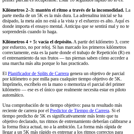
Kilómetros 2–3: mantén el ritmo a través de la incomodidad.
La
parte media de un 5K es la más dura. La adrenalina inicial se ha
disipado, la meta aún no está a la vista y el esfuerzo es alto. Aquí es
donde importa el ensayo mental. Anticipa que se sentirá mal y no te
sorprenderás cuando lo haga.
Kilómetros 4 + 5: vacía el depósito.
A partir del kilómetro 3, corre
por esfuerzo, no por reloj. Si has marcado los primeros kilómetros
correctamente, esta es la parte donde el trabajo de Repetición (R) en
el entrenamiento da sus frutos — tus piernas saben cómo acceder a
una marcha más alta porque lo has practicado.
El
Planificador de Splits de Carrera
genera un objetivo de parcial
por kilómetro o por milla para cualquier tiempo objetivo de 5K.
Imprímelo, escríbelo en la mano o memoriza el parcial del primer
kilómetro — ese es el único que realmente necesita estar en piloto
automático.
Una comprobación de tu tiempo objetivo: pasa tu resultado más
reciente de carrera por el
Predictor de Tiempo de Carrera
. Si el
tiempo predicho de 5K es significativamente más lento que tu
objetivo declarado, tus ritmos de entrenamiento deberían calibrarse a
la forma física actual, no a la ambición. La forma más rápida de
llegar a un 5K más rápido es entrenar a los ritmos correctos para