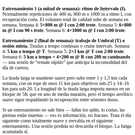
Entrenamiento 1 (a mitad de semana): ritmo de Intervalo (I).
Normalmente repeticiones de 400 m, 800 m o 1000 m a ritmo I, con
recuperación corta. El volumen total de calidad sube de semana en
semana. Semana 4:
5×800 m @ I con 2:00 trote
. Semana 5:
6×800
m @ I con 90 s trote
. Semana 6:
4×1000 m @ I con 2:00 trote
.
Entrenamiento 2 (final de semana): trabajo de Umbral (T) o
sesión mixta.
Tiradas a tempo continuas o cruise intervals. Semana
4:
5 km a tempo @ T
. Semana 5:
2×3 km @ T con 2:00 trote
.
Semana 6:
5 km a tempo + 4×200 m @ R con 200 m caminando
— una sesión de “remate rápido” que anticipa la incomodidad del
día de carrera.
La tirada larga se mantiene suave pero sube entre 1 y 1,5 km cada
semana, con un tope de unos 11 km para objetivos sub-25 y 14–16
km para sub-20. La longitud de la tirada larga importa menos en un
bloque de 5K que en uno de media maratón, pero el tiempo aeróbico
suave sigue respaldando la recuperación entre sesiones duras.
Si un entrenamiento no sale bien — fallas los splits, lo cortas, las
piernas están muertas — eso es información, no fracaso. Trata el día
siguiente como totalmente suave y reevalúa en el siguiente
entrenamiento. Una sesión perdida no descarrila el bloque. La fatiga
acumulada sí.