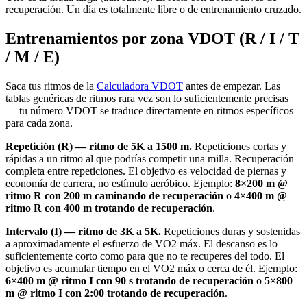
recuperación. Un día es totalmente libre o de entrenamiento cruzado.
Entrenamientos por zona VDOT (R / I / T
/ M / E)
Saca tus ritmos de la
Calculadora VDOT
antes de empezar. Las
tablas genéricas de ritmos rara vez son lo suficientemente precisas
— tu número VDOT se traduce directamente en ritmos específicos
para cada zona.
Repetición (R) — ritmo de 5K a 1500 m.
Repeticiones cortas y
rápidas a un ritmo al que podrías competir una milla. Recuperación
completa entre repeticiones. El objetivo es velocidad de piernas y
economía de carrera, no estímulo aeróbico. Ejemplo:
8×200 m @
ritmo R con 200 m caminando de recuperación
o
4×400 m @
ritmo R con 400 m trotando de recuperación
.
Intervalo (I) — ritmo de 3K a 5K.
Repeticiones duras y sostenidas
a aproximadamente el esfuerzo de VO2 máx. El descanso es lo
suficientemente corto como para que no te recuperes del todo. El
objetivo es acumular tiempo en el VO2 máx o cerca de él. Ejemplo:
6×400 m @ ritmo I con 90 s trotando de recuperación
o
5×800
m @ ritmo I con 2:00 trotando de recuperación
.