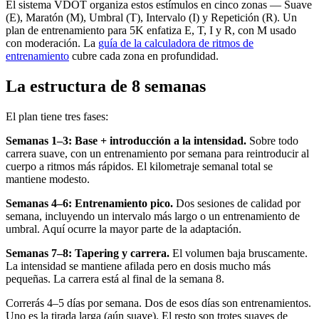
El sistema VDOT organiza estos estímulos en cinco zonas — Suave
(E), Maratón (M), Umbral (T), Intervalo (I) y Repetición (R). Un
plan de entrenamiento para 5K enfatiza E, T, I y R, con M usado
con moderación. La
guía de la calculadora de ritmos de
entrenamiento
cubre cada zona en profundidad.
La estructura de 8 semanas
El plan tiene tres fases:
Semanas 1–3: Base + introducción a la intensidad.
Sobre todo
carrera suave, con un entrenamiento por semana para reintroducir al
cuerpo a ritmos más rápidos. El kilometraje semanal total se
mantiene modesto.
Semanas 4–6: Entrenamiento pico.
Dos sesiones de calidad por
semana, incluyendo un intervalo más largo o un entrenamiento de
umbral. Aquí ocurre la mayor parte de la adaptación.
Semanas 7–8: Tapering y carrera.
El volumen baja bruscamente.
La intensidad se mantiene afilada pero en dosis mucho más
pequeñas. La carrera está al final de la semana 8.
Correrás 4–5 días por semana. Dos de esos días son entrenamientos.
Uno es la tirada larga (aún suave). El resto son trotes suaves de