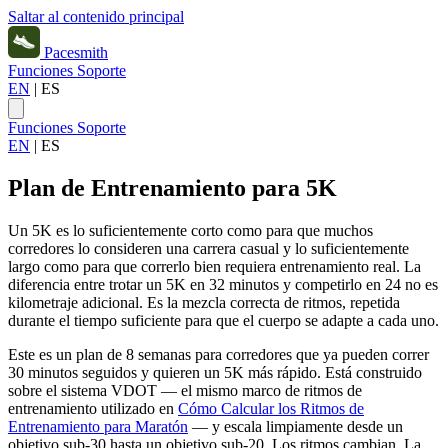
Saltar al contenido principal
Pacesmith
Funciones
Soporte
EN
|
ES
Funciones
Soporte
EN
|
ES
Plan de Entrenamiento para 5K
Un 5K es lo suficientemente corto como para que muchos
corredores lo consideren una carrera casual y lo suficientemente
largo como para que correrlo bien requiera entrenamiento real. La
diferencia entre trotar un 5K en 32 minutos y competirlo en 24 no es
kilometraje adicional. Es la mezcla correcta de ritmos, repetida
durante el tiempo suficiente para que el cuerpo se adapte a cada uno.
Este es un plan de 8 semanas para corredores que ya pueden correr
30 minutos seguidos y quieren un 5K más rápido. Está construido
sobre el sistema VDOT — el mismo marco de ritmos de
entrenamiento utilizado en
Cómo Calcular los Ritmos de
Entrenamiento para Maratón
— y escala limpiamente desde un
objetivo sub-30 hasta un objetivo sub-20. Los ritmos cambian. La