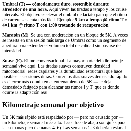
Umbral (T) — cómodamente duro, sostenible durante
alrededor de una hora.
Aquí viven las tiradas a tempo y los cruise
intervals. El objetivo es elevar el umbral de lactato para que el ritmo
de carrera se sienta más fácil. Ejemplo:
5 km a tempo @ ritmo T
o
4×1 km @ ritmo T con 1:00 trotando de recuperación
.
Maratón (M).
Se usa con moderación en un bloque de 5K. A veces
se inserta en una sesión más larga de Umbral como un segmento de
apertura para extender el volumen total de calidad sin pasarse de
intensidad.
Suave (E).
Ritmo conversacional. La mayor parte del kilometraje
semanal vive aquí. Las tiradas suaves construyen densidad
mitocondrial, redes capilares y la durabilidad estructural que hace
posibles las sesiones duras. Correr los días suaves demasiado rápido
es el error más común en el entrenamiento de 5K — te deja
demasiado fatigado para alcanzar tus ritmos I y T, que es donde
ocurre la adaptación real.
Kilometraje semanal por objetivo
Un 5K más rápido está respaldado por — pero no causado por —
un kilometraje semanal más alto. Las cifras de abajo son guías para
las semanas pico (semanas 4–6). Las semanas 1–3 deberían estar al