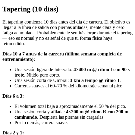
Tapering (10 días)
El tapering comienza 10 días antes del día de carrera. El objetivo es
llegar a la línea de salida con piernas afiladas, mente clara y cero
fatiga acumulada. Probablemente te sentirás torpe durante el tapering
— eso es normal y no es señal de que tu forma física haya
retrocedido.
Días 10 a 7 antes de la carrera (última semana completa de
entrenamiento):
Una sesión ligera de Intervalo:
4×400 m @ ritmo I con 90 s
trote
. Nítido pero corto.
Una sesión corta de Umbral:
3 km a tempo @ ritmo T
.
Carreras suaves al 60–70 % del kilometraje semanal pico.
Días 6 a 3:
El volumen total baja a aproximadamente el 50 % del pico.
Una sesión corta y afilada:
4×200 m @ ritmo R con 200 m
caminando
. Despierta las piernas sin cargarlas.
Por lo demás, carrera suave.
Días 2 y 1: