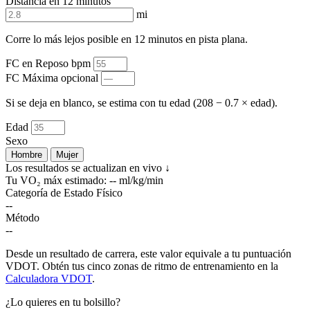
Distancia en 12 minutos
mi
Corre lo más lejos posible en 12 minutos en pista plana.
FC en Reposo
bpm
FC Máxima
opcional
Si se deja en blanco, se estima con tu edad (208 − 0.7 × edad).
Edad
Sexo
Hombre
Mujer
Los resultados se actualizan en vivo ↓
Tu VO₂ máx estimado:
--
ml/kg/min
Categoría de Estado Físico
--
Método
--
Desde un resultado de carrera, este valor equivale a tu puntuación
VDOT. Obtén tus cinco zonas de ritmo de entrenamiento en la
Calculadora VDOT
.
¿Lo quieres en tu bolsillo?