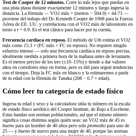
Test de Cooper de 12 minutos.
Corre lo más lejos que puedas en
una pista plana durante exactamente 12 minutos y luego ingresa la
distancia. La fórmula — VO2 máx = (metros − 504.9) ÷ 44.73 —
proviene del trabajo del Dr. Kenneth Cooper de 1968 para la Fuerza
Aérea de EE. UU. y correlaciona con el VO2 máx de laboratorio en
torno a r = 0.9. Es el test clásico para hacer por tu cuenta.
Frecuencia cardíaca en reposo.
El método de Uth estima el VO2
máx como 15.3 × (FC máx ÷ FC en reposo). No requiere ningún
esfuerzo intenso — solo una frecuencia cardíaca en reposo precisa,
idealmente medida a primera hora de la mañana antes de levantarte.
Es el menos preciso de los tres (±10–15%) y tiende a dar valores
altos en corredores muy en forma, pero es útil para seguir tendencias
con el tiempo. Deja la FC máx en blanco y la estimaremos a partir
de tu edad con la fórmula de Tanaka (208 − 0.7 × edad).
Cómo leer tu categoría de estado físico
Ingresa tu edad y sexo y la calculadora sitúa tu número en la escala
de estado físico aeróbico del Cooper Institute, de Bajo a Excelente.
Estas bandas son normas poblacionales, así que el mismo número
significa cosas distintas según quién seas: un VO2 máx de 45 es
bueno
para un hombre de 40 años pero solo
promedio
para uno de
25 — y
bueno
de nuevo para una mujer de 40, porque las normas