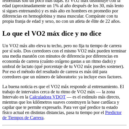
femeninas son un poco más bajas. El VO2 máx disminuye con la
edad (aproximadamente un 1% al año después de los 30, más lento
si sigues entrenando) y es más alto en hombres en promedio por
diferencias en hemoglobina y masa muscular. Compárate con tu
propia franja de edad y sexo, no con un atleta de élite de 22 años.
Lo que el VO2 máx dice y no dice
Un VO2 máx alto eleva tu techo, pero no fija tu tiempo de carrera
por sí solo. Dos corredores con el mismo VO2 máx pueden terminar
una media maratón con minutos de diferencia por diferencias en
economía de carrera (cuánto oxígeno gastas a un ritmo dado) y
umbral de lactato (qué porcentaje de tu VO2 máx puedes sostener).
Por eso el método del resultado de carrera es más útil para
corredores que un número de laboratorio: ya incluye esos factores.
La buena noticia es que el VO2 máx responde al entrenamiento. El
trabajo de intervalos cerca de tu ritmo de VO2 máx — la zona
Intervalo en la
Calculadora VDOT
— es el estímulo más directo,
mientras que los kilómetros suaves construyen la base cardíaca y
capilar que te permite expresarlo. Para ver qué predice tu estado
físico actual en distintas distancias, pasa tu tiempo por el
Predictor
de Tiempos de Carrera
.