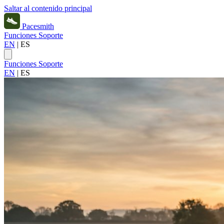
Saltar al contenido principal
Pacesmith
Funciones
Soporte
EN
|
ES
Funciones
Soporte
EN
|
ES