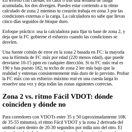
En terreno con cuestas, en calor o tras una semana de fatiga
acumulada, los dos divergen. Puedes estar corriendo a tu ritmo
calculado de zona 2 mientras tu corazón trabaja en zona 3 por las
condiciones externas o la carga. La calculadora no sabe que llevas
cinco días seguidos de bloque duro.
Enfoque práctico: usa la calculadora para fijar tu base de zona 2, y
deja que la FC gobierne el esfuerzo cuando las condiciones se
desvíen.
Una fuente común de error en la zona 2 basada en FC: la mayoría
usa la fórmula de FC máx por edad (220 menos edad), que puede
desviarse 10-15 ppm en cualquier dirección. Si tu FC máx real es
190 y has puesto 182, tu techo de zona 2 lee más bajo que la
realidad y entrenas consistentemente más duro de lo previsto. Probar
la FC máx con un esfuerzo máximo real en una cuesta larga lo
resuelve una vez y deja todas las zonas siguientes correctas.
Zona 2 vs. ritmo Fácil VDOT: dónde
coinciden y dónde no
Para corredores con VDOTs entre 35 y 50 (aproximadamente 10K
de 35-55 minutos), el ritmo Fácil VDOT y la zona 2 derivada del
umbral caen dentro de 20-30 segundos por milla uno del otro. El