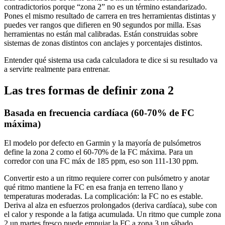
contradictorios porque “zona 2” no es un término estandarizado.
Pones el mismo resultado de carrera en tres herramientas distintas y
puedes ver rangos que difieren en 90 segundos por milla. Esas
herramientas no están mal calibradas. Están construidas sobre
sistemas de zonas distintos con anclajes y porcentajes distintos.
Entender qué sistema usa cada calculadora te dice si su resultado va
a servirte realmente para entrenar.
Las tres formas de definir zona 2
Basada en frecuencia cardíaca (60-70% de FC
máxima)
El modelo por defecto en Garmin y la mayoría de pulsómetros
define la zona 2 como el 60-70% de la FC máxima. Para un
corredor con una FC máx de 185 ppm, eso son 111-130 ppm.
Convertir esto a un ritmo requiere correr con pulsómetro y anotar
qué ritmo mantiene la FC en esa franja en terreno llano y
temperaturas moderadas. La complicación: la FC no es estable.
Deriva al alza en esfuerzos prolongados (deriva cardíaca), sube con
el calor y responde a la fatiga acumulada. Un ritmo que cumple zona
2 un martes fresco puede empujar la FC a zona 3 un sábado