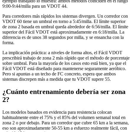
ejemplo trabajado lo muestra: ambos métodos coinciden en el rango
9:00-9:44/milla para un VDOT 44.
Para corredores más rápidos los sistemas divergen. Un corredor con
VDOT 60 tiene un umbral en torno a 5:45/milla. El límite superior
de zona 2 basada en umbral queda alrededor de 6:56/milla. El límite
superior del Fácil VDOT está aproximadamente en 6:18/milla. La
diferencia es de unos 38 segundos por milla, y se ensancha con la
forma.
La implicación práctica: a niveles de forma altos, el Fácil VDOT
prescribirá trabajo de zona 2 más rápido que el método de porcentaje
sobre umbral. Para la mayoría de los casos esto está bien, ya que el
Fácil VDOT está diseñado para mantenerse seguramente aeróbico.
Pero si apuntas a un techo de FC concreto, espera que ambos
sistemas discrepen más a medida que tu VDOT supere 55.
¿Cuánto entrenamiento debería ser zona
2?
Los modelos basados en evidencia para resistencia colocan
habitualmente entre el 75% y el 85% del volumen semanal total en
zona 2 o por debajo. Para un corredor que cubre 65 km a la semana,
eso son aproximadamente 50-55 km a esfuerzo realmente fácil, con