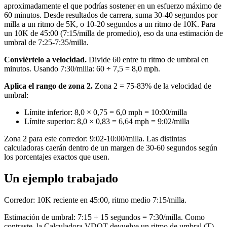
aproximadamente el que podrías sostener en un esfuerzo máximo de
60 minutos. Desde resultados de carrera, suma 30-40 segundos por
milla a un ritmo de 5K, o 10-20 segundos a un ritmo de 10K. Para
un 10K de 45:00 (7:15/milla de promedio), eso da una estimación de
umbral de 7:25-7:35/milla.
Conviértelo a velocidad.
Divide 60 entre tu ritmo de umbral en
minutos. Usando 7:30/milla: 60 ÷ 7,5 = 8,0 mph.
Aplica el rango de zona 2.
Zona 2 = 75-83% de la velocidad de
umbral:
Límite inferior: 8,0 × 0,75 = 6,0 mph = 10:00/milla
Límite superior: 8,0 × 0,83 = 6,64 mph = 9:02/milla
Zona 2 para este corredor: 9:02-10:00/milla. Las distintas
calculadoras caerán dentro de un margen de 30-60 segundos según
los porcentajes exactos que usen.
Un ejemplo trabajado
Corredor: 10K reciente en 45:00, ritmo medio 7:15/milla.
Estimación de umbral: 7:15 + 15 segundos = 7:30/milla. Como
contraste, la Calculadora VDOT devuelve un ritmo de umbral (T)